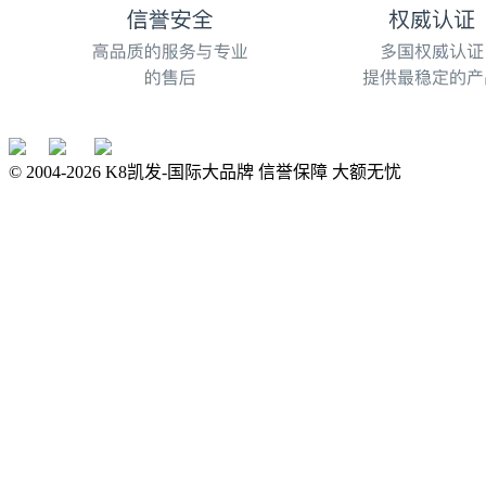
© 2004-
2026
K8凯发-国际大品牌 信誉保障 大额无忧