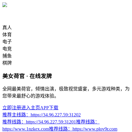
真人
体育
电子
电竞
捕鱼
棋牌
美女荷官 · 在线发牌
全网最美荷官，倾情出演，极致视觉盛宴，多元游戏种类，为
您带来最舒心的游戏体验。
立即注册
进入主页
APP下载
推荐主线路：
https://34.96.227.59:31202
推荐线路：
https://34.96.227.59:31201
推荐线路：
https://www.1nzkex.com
推荐线路：
https://www.plov9r.com