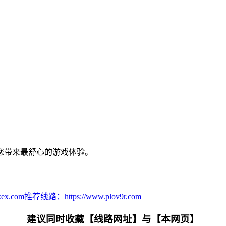
您带来最舒心的游戏体验。
kex.com
推荐线路：
https://www.plov9r.com
建议同时收藏【线路网址】与【本网页】