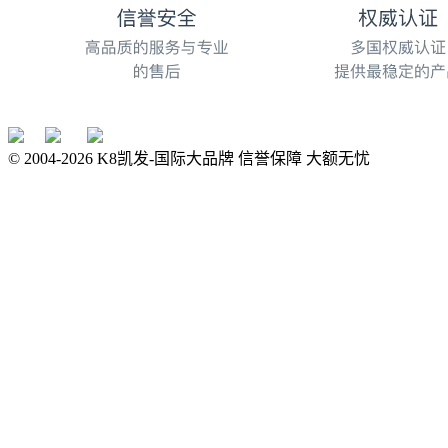
© 2004-
2026
K8凯发-国际大品牌 信誉保障 大额无忧