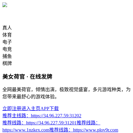
真人
体育
电子
电竞
捕鱼
棋牌
美女荷官 · 在线发牌
全网最美荷官，倾情出演，极致视觉盛宴，多元游戏种类，为
您带来最舒心的游戏体验。
立即注册
进入主页
APP下载
推荐主线路：
https://34.96.227.59:31202
推荐线路：
https://34.96.227.59:31201
推荐线路：
https://www.1nzkex.com
推荐线路：
https://www.plov9r.com