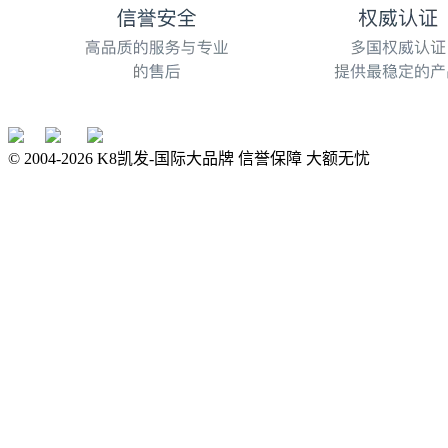
© 2004-
2026
K8凯发-国际大品牌 信誉保障 大额无忧