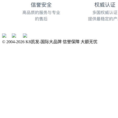
© 2004-
2026
K8凯发-国际大品牌 信誉保障 大额无忧