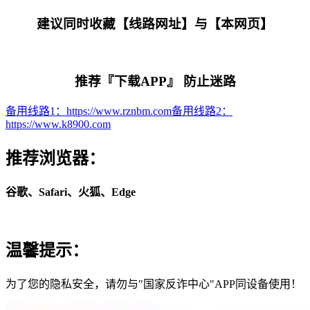
建议同时收藏【线路网址】与【本网页】
推荐『下载APP』 防止迷路
备用线路
1
：
https://www.rznbm.com
备用线路
2
：
https://www.k8900.com
推荐浏览器：
谷歌、Safari、火狐、Edge
温馨提示：
为了您的隐私安全，请勿与"国家反诈中心"APP同设备使用！