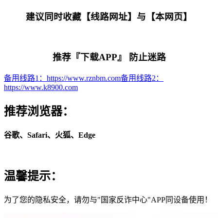
建议同时收藏【线路网址】与【本网页】
推荐『下载APP』 防止迷路
备用线路
1
：
https://www.rznbm.com
备用线路
2
：
https://www.k8900.com
推荐浏览器：
谷歌、Safari、火狐、Edge
温馨提示：
为了您的隐私安全，请勿与"国家反诈中心"APP同设备使用！