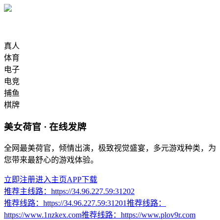
真人
体育
电子
电竞
捕鱼
棋牌
美女荷官 · 在线发牌
全网最美荷官，倾情出演，极致视觉盛宴，多元游戏种类，为
您带来最舒心的游戏体验。
立即注册
进入主页
APP下载
推荐主线路：
https://34.96.227.59:31202
推荐线路：
https://34.96.227.59:31201
推荐线路：
https://www.1nzkex.com
推荐线路：
https://www.plov9r.com