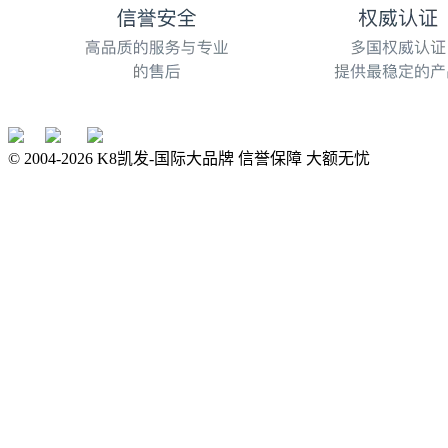
© 2004-
2026
K8凯发-国际大品牌 信誉保障 大额无忧