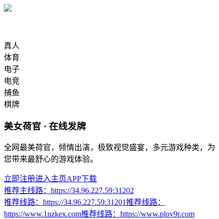
真人
体育
电子
电竞
捕鱼
棋牌
美女荷官 · 在线发牌
全网最美荷官，倾情出演，极致视觉盛宴，多元游戏种类，为
您带来最舒心的游戏体验。
立即注册
进入主页
APP下载
推荐主线路：
https://34.96.227.59:31202
推荐线路：
https://34.96.227.59:31201
推荐线路：
https://www.1nzkex.com
推荐线路：
https://www.plov9r.com